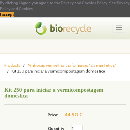
By clicking I Agree you agree to the Privacy and Cookies Policy.
See Privacy
Policy and Cookies.
I accept
Toggl
naviga
Products
Minhocas vermelhas californianas "Eisenia Fetida"
Kit 250 para iniciar a vermicompostagem doméstica
Kit 250 para iniciar a vermicompostagem
doméstica
44,90 €
Price:
Quantity