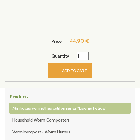
44,90 €
Price:
Quantity
ADD TO CART
Products
Minhocas vermelhas californianas "Eisenia Fetida"
Household Worm Composters
Vermicompost - Worm Humus