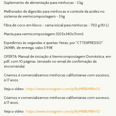
Suplemento de alimentação para minhocas - 2 kg
Melhorador de digestão para minhocas e controle da acidez no
sistema de vermicompostagem - 3 kg
Fibra de coco em bloco - cama inicial para minhocas - 750 g (10 L)
Manta para vermicompostagem (505x340x7mm)
Expedimos às segundas e quartas-feiras, por "CTTEXPRESSO"
24/48h. de entrega. valor:3.95€
OFERTA: Manual de iniciação à Vermicompostagem Doméstica, em
pdf, com 10 páginas. (enviado no email de confirmação da
encomenda).
Criamos e comercializamos minhocas californianas com sucesso,
à 17 anos.
Veja o vídeo:
https://www.instagram.com/p/ByM8BbMBhrO/
Criamos e comercializamos minhocas californianas com sucesso,
à 17 anos.
Veja o vídeo:
https://www.instagram.com/p/ByM8BbMBhrO/