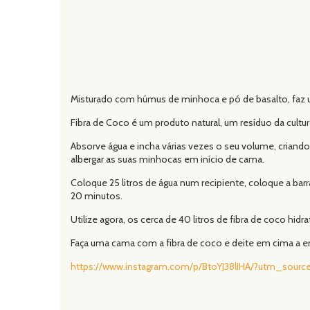
Misturado com húmus de minhoca e pó de basalto, faz u
Fibra de Coco é um produto natural, um resíduo da cultu
Absorve água e incha várias vezes o seu volume, criand
albergar as suas minhocas em início de cama.
Coloque 25 litros de água num recipiente, coloque a bar
20 minutos.
Utilize agora, os cerca de 40 litros de fibra de coco hidr
Faça uma cama com a fibra de coco e deite em cima a 
https://www.instagram.com/p/BtoYJ38lIHA/?utm_source