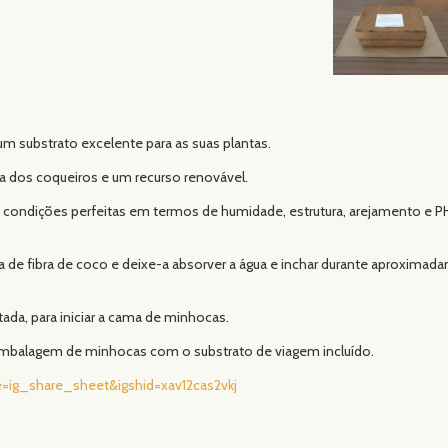
m substrato excelente para as suas plantas.
ra dos coqueiros e um recurso renovável.
o condições perfeitas em termos de humidade, estrutura, arejamento e P
ra de fibra de coco e deixe-a absorver a água e inchar durante aproxima
atada, para iniciar a cama de minhocas.
embalagem de minhocas com o substrato de viagem incluído.
=ig_share_sheet&igshid=xav12cas2vkj