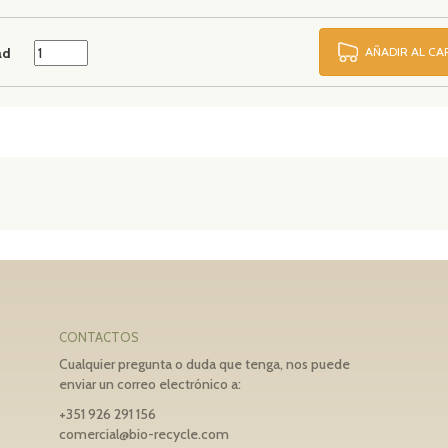
ad
AÑADIR AL C
CONTACTOS
Cualquier pregunta o duda que tenga, nos puede
enviar un correo electrónico a:
+351 926 291 156
comercial@bio-recycle.com