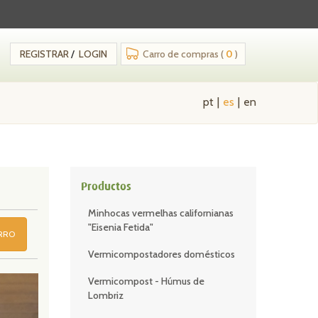
REGISTRAR
/
LOGIN
Carro de compras (
0
)
pt
es
en
Productos
Minhocas vermelhas californianas
"Eisenia Fetida"
ARRO
Vermicompostadores domésticos
Vermicompost - Húmus de
Lombriz