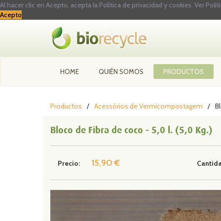
Al hacer clic en Acepto, acepta la Política de privacidad y cookies.
Ver Polít
Acepto
HOME
QUIÉN SOMOS
PRODUCTOS
Productos
Acessórios de Vermicompostagem
Bl
Bloco de Fibra de coco - 5,0 l. (5,0 Kg.)
15,90 €
Precio:
Cantid