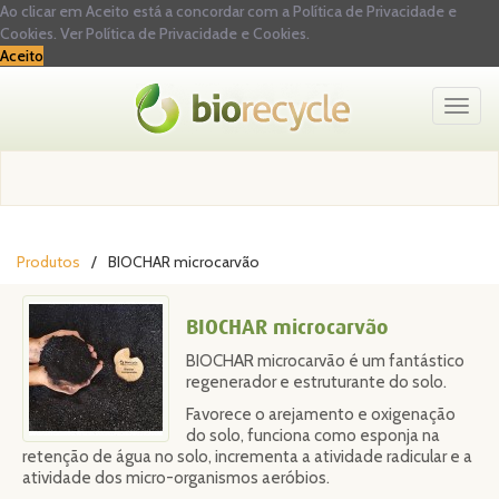
Ao clicar em Aceito está a concordar com a Política de Privacidade e
Cookies.
Ver Política de Privacidade e Cookies.
Aceito
Toggl
naviga
Produtos
BIOCHAR microcarvão
BIOCHAR microcarvão
BIOCHAR microcarvão é um fantástico
regenerador e estruturante do solo.
Favorece o arejamento e oxigenação
do solo, funciona como esponja na
retenção de água no solo, incrementa a atividade radicular e a
atividade dos micro-organismos aeróbios.