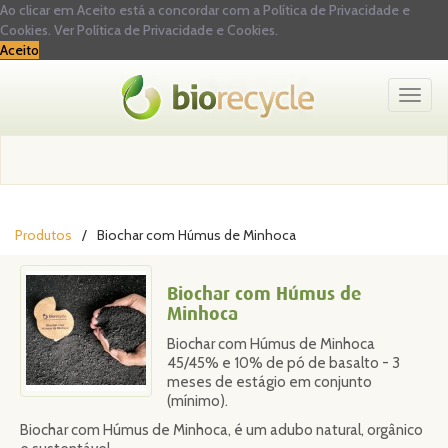
Ao clicar em Aceito está a concordar com a Política de Privacidade e
Cookies.
Ver Política de Privacidade e Cookies.
Aceito
Toggl
naviga
Produtos
Biochar com Húmus de Minhoca
Biochar com Húmus de
Minhoca
Biochar com Húmus de Minhoca
45/45% e 10% de pó de basalto - 3
meses de estágio em conjunto
(mínimo).
Biochar com Húmus de Minhoca, é um adubo natural, orgânico