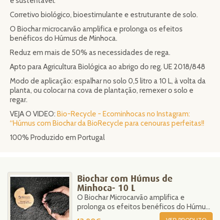
e sustentável.
Corretivo biológico, bioestimulante e estruturante de solo.
O Biochar microcarvão amplifica e prolonga os efeitos
benéficos do Húmus de Minhoca.
Reduz em mais de 50% as necessidades de rega.
Apto para Agricultura Biológica ao abrigo do reg. UE 2018/848
Modo de aplicação: espalhar no solo 0,5 litro a 10 L, à volta da
planta, ou colocar na cova de plantação, remexer o solo e
regar.
VEJA O VIDEO:
Bio-Recycle - Ecominhocas no Instagram:
“Húmus com Biochar da BioRecycle para cenouras perfeitas!!
100% Produzido em Portugal
Biochar com Húmus de
Minhoca- 10 L
O Biochar Microcarvão amplifica e
prolonga os efeitos benéficos do Húmus
de Minhoca.
VER PRODUTO