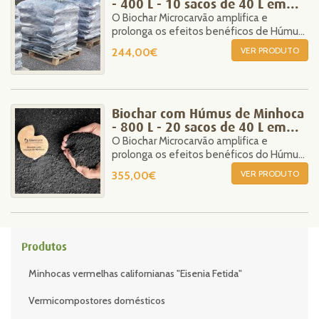
- 400 L - 10 sacos de 40 L em
O Biochar Microcarvão amplifica e
palete - 250 kg
prolonga os efeitos benéficos de Húmus
de MInhoca.
VER PRODUTO
244,00€
Biochar com Húmus de Minhoca
- 800 L - 20 sacos de 40 L em
O Biochar Microcarvão amplifica e
palete - 500 kg
prolonga os efeitos benéficos do Húmus
de Minhoca.
VER PRODUTO
355,00€
Produtos
Minhocas vermelhas californianas "Eisenia Fetida"
Vermicompostores domésticos