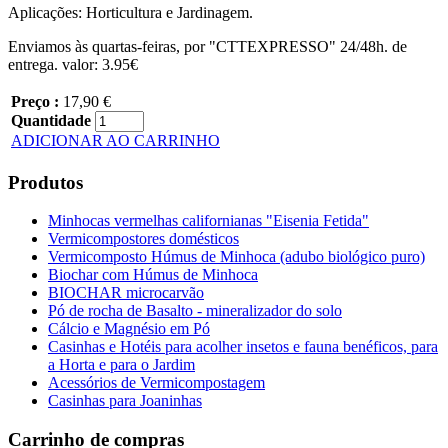
Aplicações: Horticultura e Jardinagem.
Enviamos às quartas-feiras, por "CTTEXPRESSO" 24/48h. de
entrega. valor: 3.95€
Preço :
17,90 €
Quantidade
ADICIONAR AO CARRINHO
Produtos
Minhocas vermelhas californianas "Eisenia Fetida"
Vermicompostores domésticos
Vermicomposto Húmus de Minhoca (adubo biológico puro)
Biochar com Húmus de Minhoca
BIOCHAR microcarvão
Pó de rocha de Basalto - mineralizador do solo
Cálcio e Magnésio em Pó
Casinhas e Hotéis para acolher insetos e fauna benéficos, para
a Horta e para o Jardim
Acessórios de Vermicompostagem
Casinhas para Joaninhas
Carrinho de compras