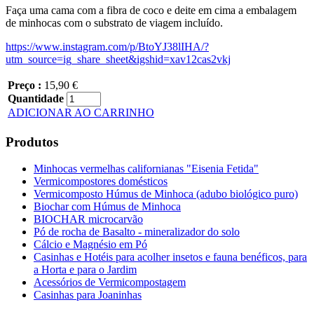
Faça uma cama com a fibra de coco e deite em cima a embalagem
de minhocas com o substrato de viagem incluído.
https://www.instagram.com/p/BtoYJ38lIHA/?
utm_source=ig_share_sheet&igshid=xav12cas2vkj
Preço :
15,90 €
Quantidade
ADICIONAR AO CARRINHO
Produtos
Minhocas vermelhas californianas "Eisenia Fetida"
Vermicompostores domésticos
Vermicomposto Húmus de Minhoca (adubo biológico puro)
Biochar com Húmus de Minhoca
BIOCHAR microcarvão
Pó de rocha de Basalto - mineralizador do solo
Cálcio e Magnésio em Pó
Casinhas e Hotéis para acolher insetos e fauna benéficos, para
a Horta e para o Jardim
Acessórios de Vermicompostagem
Casinhas para Joaninhas