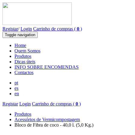
Registar
/
Login
Carrinho de compras (
0
)
Toggle navigation
Home
Quem Somos
Produtos
Dicas úteis
INFO SOBRE ENCOMENDAS
Contactos
pt
es
en
Registar
Login
Carrinho de compras (
0
)
Produtos
Acessórios de Vermicompostagem
Bloco de Fibra de coco - 40,0 l. (5,0 Kg.)