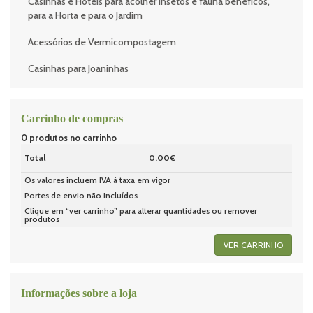
Casinhas e Hotéis para acolher insetos e fauna benéficos,
para a Horta e para o Jardim
Acessórios de Vermicompostagem
Casinhas para Joaninhas
Carrinho de compras
0
produtos no carrinho
Total
0,00€
Os valores incluem IVA à taxa em vigor
Portes de envio não incluídos
Clique em “ver carrinho” para alterar quantidades ou remover
produtos
VER CARRINHO
Informações sobre a loja