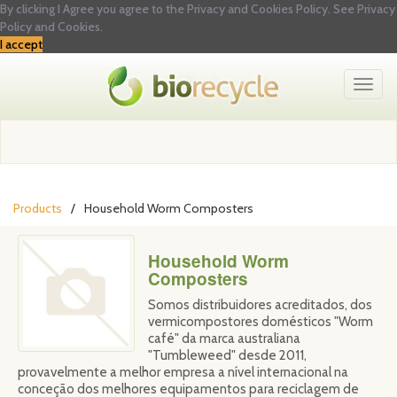
By clicking I Agree you agree to the Privacy and Cookies Policy.
See Privacy
Policy and Cookies.
I accept
Toggl
naviga
Products
Household Worm Composters
Household Worm
Composters
Somos distribuidores acreditados, dos
vermicompostores domésticos "Worm
café" da marca australiana
"Tumbleweed" desde 2011,
provavelmente a melhor empresa a nível internacional na
conceção dos melhores equipamentos para reciclagem de